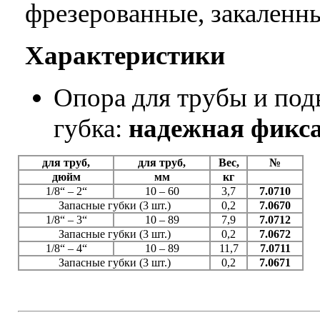
фрезерованные, закаленн
Характеристики
Опора для трубы и под
губка:
надежная фикс
для труб,
для труб,
Вес,
№
дюйм
мм
кг
1/8“ – 2“
10 – 60
3,7
7.0710
Запасные губки (3 шт.)
0,2
7.0670
1/8“ – 3“
10 – 89
7,9
7.0712
Запасные губки (3 шт.)
0,2
7.0672
1/8“ – 4“
10 – 89
11,7
7.0711
Запасные губки (3 шт.)
0,2
7.0671