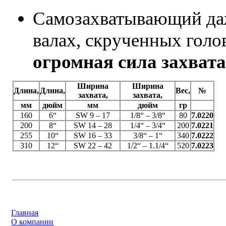
Самозахватывающий даже
валах, скрученных голо
огромная сила захват
Ширина
Ширина
Длина,
Длина,
Вес,
№
захвата,
захвата,
мм
дюйм
мм
дюйм
гр
160
6“
SW 9 – 17
1/8“ – 3/8“
80
7.0220
200
8“
SW 14 – 28
1/4“ – 3/4“
200
7.0221
255
10“
SW 16 – 33
3/8“ – 1“
340
7.0222
310
12“
SW 22 – 42
1/2“ – 1.1/4“
520
7.0223
Главная
О компании