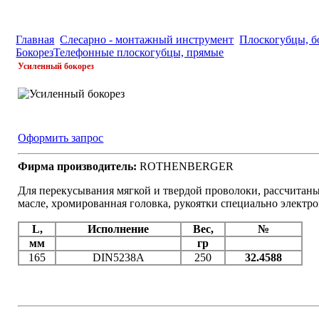
Главная
Слесарно - монтажный инструмент
Плоскогубцы, б
Бокорез
Телефонные плоскогубцы, прямые
Усиленный бокорез
Оформить запрос
Фирма производитель:
ROTHENBERGER
Для перекусывания мягкой и твердой проволоки, рассчитаны
масле, хромированная головка, рукоятки специально электр
L,
Исполнение
Вес,
№
мм
гр
165
DIN5238A
250
32.4588