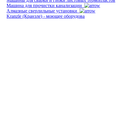
Машины для сварки и гибки листовых термопластов
Машина для прочистки канализации
Алмазные сверлильные установки
Kranzle (Кранзле) - моющее оборудова