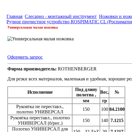
Главная
Слесарно - монтажный инструмент
Ножовки и нож
Ручное прочистное устройство ROSPIMATIC CL (Роспимати
Универсальная малая ножовка
Оформить запрос
Фирма производитель:
ROTHENBERGER
Для резки всех материалов, маленькая и удобная, хорошие р
Под длину
Исполнение
Вес,
№
полотна ,
мм
гр
Рукоятка не переставл.,
150
100
84.2100
полотно УНИВЕРСАЛ
Рукоятка переставл., полотно
150
140
7.1215
УНИВЕРСАЛ (б/рис.)
Полотно УНИВЕРСАЛ для
150 – 32 ZpZ
20
7.1217