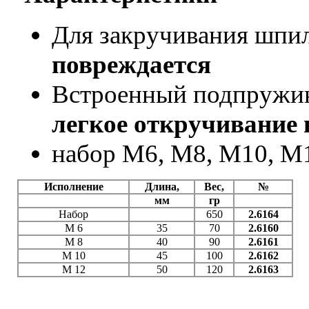
Для закручивания шпил
повреждается
Встроенный подпружи
легкое откручивание 
набор M6, M8, M10, M1
Исполнение
Длина,
Вес,
№
мм
гр
Набор
650
2.6164
M 6
35
70
2.6160
M 8
40
90
2.6161
M 10
45
100
2.6162
M 12
50
120
2.6163